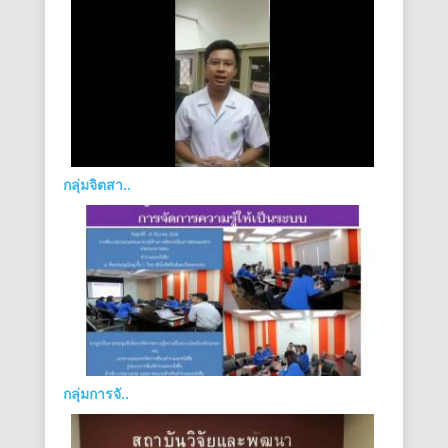
กลุ่มจิตสา..
กลุ่มการจั..