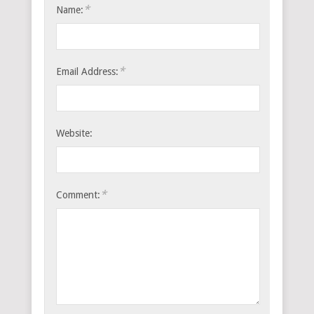
*
Name:
*
Email Address:
Website:
*
Comment: