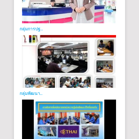
กลุ่มการปฐ..
กลุ่มพัฒนา..