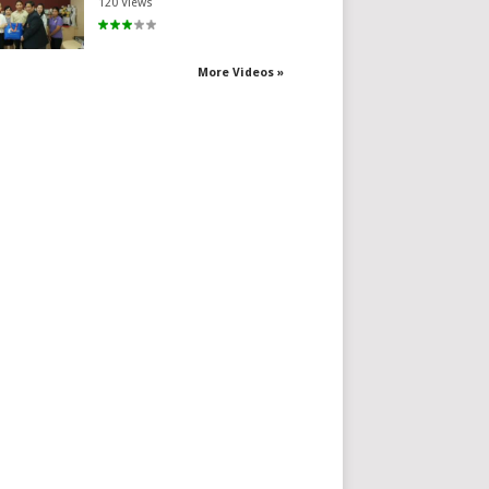
120 Views
More Videos »