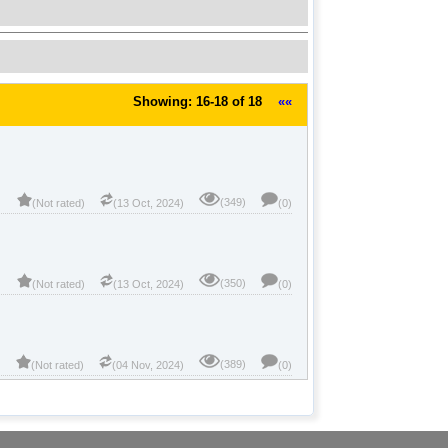
Showing: 16-18 of 18
««
(349)
(Not rated)
(13 Oct, 2024)
(0)
(350)
(Not rated)
(13 Oct, 2024)
(0)
(389)
(Not rated)
(04 Nov, 2024)
(0)