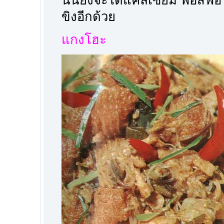
นั้นยังจะได้แคลเซียม ฟอสฟอ
ขิงอีกด้วย
แกงโฮะ