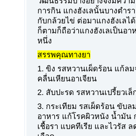
วัฒนธรรมบางอย่างจึงมีความค
การกิน แกงฮังเลนั้นบางตำรา
กับกล้วยไข่ ต่อมาแกงฮังเลได
ก็ตามก็ถือว่าแกงฮังเลเป็น
หนึ่ง
สรรพคุณทางยา
1. ขิง รสหวานเผ็ดร้อน แก้ลมจ
คลื่นเหียนอาเจียน
2. สับปะรด รสหวานเปรี้ยวเล็
3. กระเทียม รสเผ็ดร้อน ขับล
อาหาร แก้โรคผิวหนัง น้ำมัน ก
เชื้อรา แบคทีเรีย และไวรั