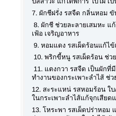
ปัสสาวะ แก้ไตพิการ ใบไผ่ เป็
7. ผักชีฝรั่ง รสจืด กลิ่นหอม 
8. ผักชี ช่วยละลายเสมหะ แก้ห
เฟ้อ เจริญอาหาร
9. หอมแดง รสเผ็ดร้อนแก้ไข้เ
10. พริกขี้หนู รสเผ็ดร้อน ช่
11. แตงกวา รสจืด เป็นผักที่
ทำงานของกระเพาะลำไส้ ช่วย
12. สะระแหน่ รสหอมร้อน ใบ/
ในกระเพาะลำไส้แก้จุกเสียดแน
13. โหระพา รสเผ็ดปร่าหอม แก้