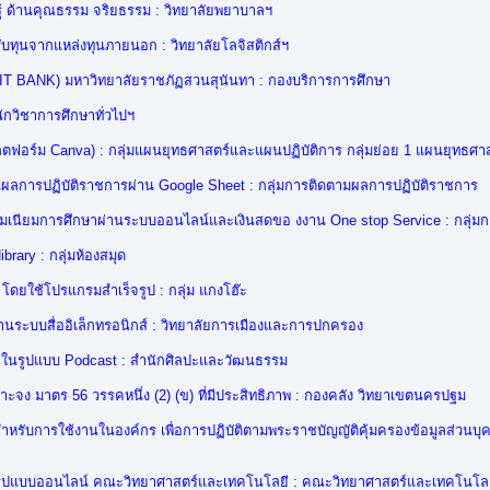
ู้ ด้านคุณธรรม จริยธรรม : วิทยาลัยพยาบาลฯ
ับทุนจากแหล่งทุนภายนอก : วิทยาลัยโลจิสติกส์ฯ
 BANK) มหาวิทยาลัยราชภัฏสวนสุนันทา : กองบริการการศึกษา
ักวิชาการศึกษาทั่วไปฯ
อร์ม Canva) : กลุ่มแผนยุทธศาสตร์และแผนปฏิบัติการ กลุ่มย่อย 1 แผนยุทธศา
ลการปฏิบัติราชการผ่าน Google Sheet : กลุ่มการติดตามผลการปฏิบัติราชการ
เนียมการศึกษาผ่านระบบออนไลน์และเงินสดขอ งงาน One stop Service : กลุ่มการ
ary : กลุ่มห้องสมุด
ดยใช้โปรแกรมสำเร็จรูป : กลุ่ม แกงโฮ๊ะ
นระบบสื่ออิเล็กทรอนิกส์ : วิทยาลัยการเมืองและการปกครอง
ในรูปแบบ Podcast : สำนักศิลปะและวัฒนธรรม
จาะจง มาตร 56 วรรคหนึ่ง (2) (ข) ที่มีประสิทธิภาพ : กองคลัง วิทยาเขตนครปฐม
รับการใช้งานในองค์กร เพื่อการปฏิบัติตามพระราชบัญญัติคุ้มครองข้อมูลส่วนบุ
นรูปแบบออนไลน์ คณะวิทยาศาสตร์และเทคโนโลยี : คณะวิทยาศาสตร์และเทคโนโลย